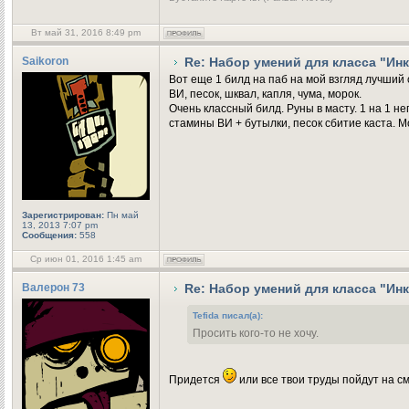
Вт май 31, 2016 8:49 pm
Saikoron
Re: Набор умений для класса "Ин
Вот еще 1 билд на паб на мой взгляд лучший 
ВИ, песок, шквал, капля, чума, морок.
Очень классный билд. Руны в масту. 1 на 1 н
стамины ВИ + бутылки, песок сбитие каста. Мо
Зарегистрирован:
Пн май
13, 2013 7:07 pm
Сообщения:
558
Ср июн 01, 2016 1:45 am
Валерон 73
Re: Набор умений для класса "Ин
Tefida писал(а):
Просить кого-то не хочу.
Придется
или все твои труды пойдут на см