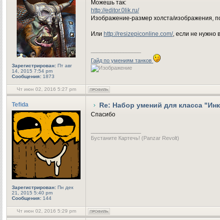
Можешь так:
http://editor.0lik.ru/
Изображение-размер холста/изображения, по
Или
http://resizepiconline.com/
, если не нужно
_________________
Гайд по умениям танков
Зарегистрирован:
Пт авг
14, 2015 7:54 pm
Сообщения:
1873
Чт июн 02, 2016 5:27 pm
Tefida
Re: Набор умений для класса "Ин
Спасибо
_________________
Бустаните Картечь! (Panzar Revolt)
Зарегистрирован:
Пн дек
21, 2015 5:40 pm
Сообщения:
144
Чт июн 02, 2016 5:29 pm