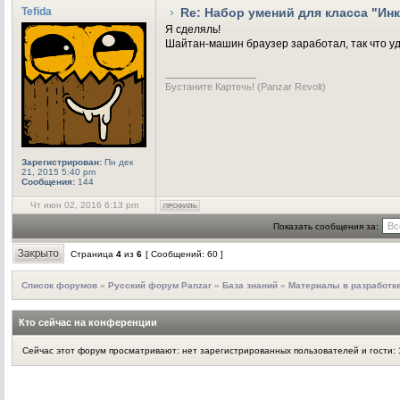
Tefida
Re: Набор умений для класса "Ин
Я сделяль!
Шайтан-машин браузер заработал, так что у
_________________
Бустаните Картечь! (Panzar Revolt)
Зарегистрирован:
Пн дек
21, 2015 5:40 pm
Сообщения:
144
Чт июн 02, 2016 6:13 pm
Показать сообщения за:
Страница
4
из
6
[ Сообщений: 60 ]
Список форумов
»
Русский форум Panzar
»
База знаний
»
Материалы в разработк
Кто сейчас на конференции
Сейчас этот форум просматривают: нет зарегистрированных пользователей и гости: 