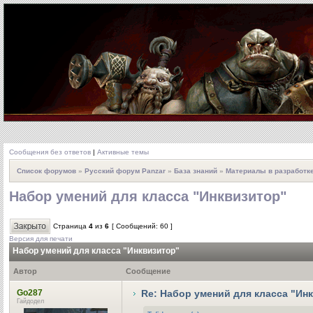
Сообщения без ответов
|
Активные темы
Список форумов
»
Русский форум Panzar
»
База знаний
»
Материалы в разработк
Набор умений для класса "Инквизитор"
Страница
4
из
6
[ Сообщений: 60 ]
Версия для печати
Набор умений для класса "Инквизитор"
Автор
Сообщение
Go287
Re: Набор умений для класса "Ин
Гайдодел