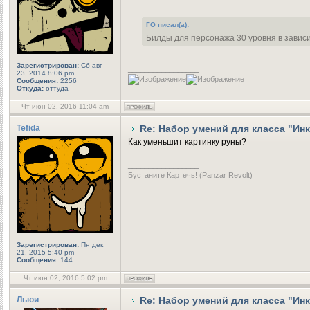
ГО писал(а):
Билды для персонажа 30 уровня в завис
Зарегистрирован:
Сб авг
_________________
23, 2014 8:06 pm
Сообщения:
2256
Откуда:
оттуда
Чт июн 02, 2016 11:04 am
Tefida
Re: Набор умений для класса "Ин
Как уменьшит картинку руны?
_________________
Бустаните Картечь! (Panzar Revolt)
Зарегистрирован:
Пн дек
21, 2015 5:40 pm
Сообщения:
144
Чт июн 02, 2016 5:02 pm
Льюи
Re: Набор умений для класса "Ин