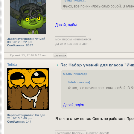
Tefida писал(а):
Фьюх, все починилось само собой. В бли
Давай, ждём.
_________________
Зарегистрирован:
Чт май
мои персы начинаются ...
03, 2012 3:22 pm
да их и так все знают.
Сообщения:
8687
Ср май 25, 2016 6:47 am
Tefida
Re: Набор умений для класса "Ин
Go287 писал(а):
Tefida писал(а):
Фьюх, все починилось само собой. В 
Давай, ждём.
Зарегистрирован:
Пн дек
21, 2015 5:40 pm
Я хз что с ним не так. Опять не работает. Прос
Сообщения:
144
_________________
Бустаните Картечь! (Panzar Revolt)