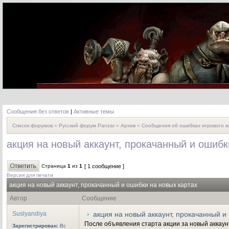
Сообщения без ответов
|
Активные темы
Список форумов
»
Русский форум Panzar
»
Архив
»
Сообщения об ошибках игрового к
акция на новый аккаунт, прокачанный и ошибк
Страница
1
из
1
[ 1 сообщение ]
Версия для печати
акция на новый аккаунт, прокачанный и ошибки на новых картах
Автор
Сообщение
Suslyandiya
акция на новый аккаунт, прокачанный и
После объявления старта акции за новый аккаунт,
Зарегистрирован:
Вс