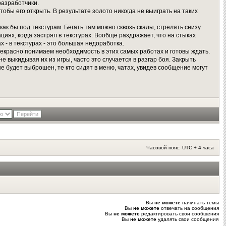
разработчики.
тобы его открыть. В результате золото никогда не выиграть на таких
ак бы под текстурам. Бегать там можно сквозь скалы, стрелять снизу
циях, когда застрял в текстурах. Вообще раздражает, что на стыках
 - в текстурах - это большая недоработка.
екрасно понимаем необходимость в этих самых работах и готовы ждать.
е выкидывая их из игры, часто это случается в разгар боя. Закрыть
не будет выброшен, те кто сидят в меню, чатах, увидев сообщение могут
Часовой пояс: UTC + 4 часа
Вы
не можете
начинать темы
Вы
не можете
отвечать на сообщения
Вы
не можете
редактировать свои сообщения
Вы
не можете
удалять свои сообщения