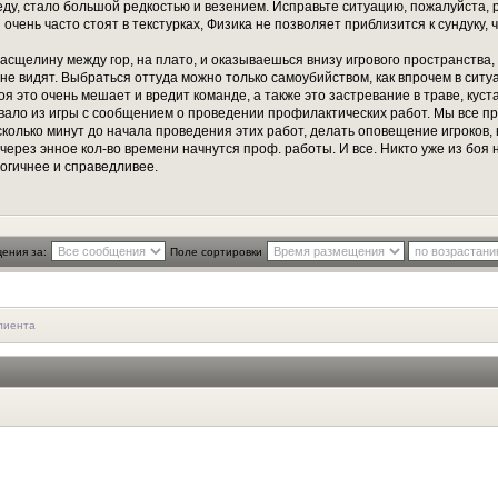
еду, стало большой редкостью и везением. Исправьте ситуацию, пожалуйста, 
очень часто стоят в текстурках, Физика не позволяет приблизится к сундуку, ч
асщелину между гор, на плато, и оказываешься внизу игрового пространства, к
не видят. Выбраться оттуда можно только самоубийством, как впрочем в ситуа
 это очень мешает и вредит команде, а также это застревание в траве, кустах
вало из игры с сообщением о проведении профилактических работ. Мы все пр
колько минут до начала проведения этих работ, делать оповещение игроков, н
через энное кол-во времени начнутся проф. работы. И все. Никто уже из боя 
логичнее и справедливее.
ения за:
Поле сортировки
лиента