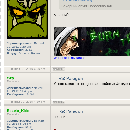
Trax_master писал(а):
Вечерний апчиг Парагончанам!
А зачем?
_________________
Зарегистрирован:
Пн май
16, 2011 9:20 pm
Сообщения:
2362
Откуда:
Vorkuta, Russia
Welcome to my stream
Чт июл 30, 2015 4:05 pm
Why
Re: Paragon
Moderator
У него какая-то нездоровая любовь к Фитиде 
Зарегистрирован:
Чт сен
06, 2012 11:49 pm
Сообщения:
10094
Чт июл 30, 2015 4:39 pm
Beatrix_Kido
Re: Paragon
Moderator
Троллинг
Зарегистрирован:
Вс мар
02, 2014 5:26 pm
_________________
Сообщения:
6583