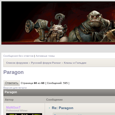
Сообщения без ответов
|
Активные темы
Список форумов
»
Русский форум Panzar
»
Кланы и Гильдии
Paragon
Страница
60
из
60
[ Сообщений: 595 ]
Версия для печати
Paragon
Автор
Сообщение
MaNGusT
Re: Paragon
Professional Whiner