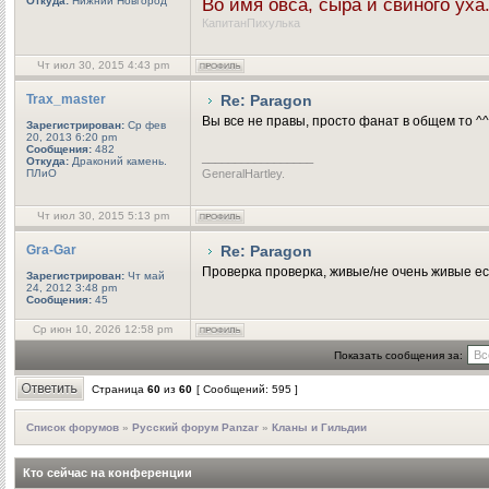
Откуда:
Нижний Новгород
Во имя овса, сыра и свиного ух
КапитанПихулька
Чт июл 30, 2015 4:43 pm
Trax_master
Re: Paragon
Вы все не правы, просто фанат в общем то ^^
Зарегистрирован:
Ср фев
20, 2013 6:20 pm
Сообщения:
482
_________________
Откуда:
Драконий камень.
ПЛиО
GeneralHartley.
Чт июл 30, 2015 5:13 pm
Gra-Gar
Re: Paragon
Проверка проверка, живые/не очень живые ес
Зарегистрирован:
Чт май
24, 2012 3:48 pm
Сообщения:
45
Ср июн 10, 2026 12:58 pm
Показать сообщения за:
Страница
60
из
60
[ Сообщений: 595 ]
Список форумов
»
Русский форум Panzar
»
Кланы и Гильдии
Кто сейчас на конференции