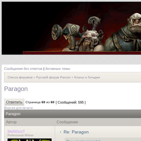
Сообщения без ответов
|
Активные темы
Список форумов
»
Русский форум Panzar
»
Кланы и Гильдии
Paragon
Страница
60
из
60
[ Сообщений: 595 ]
Версия для печати
Paragon
Автор
Сообщение
MaNGusT
Re: Paragon
Professional Whiner