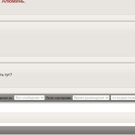
а. Алюминь.
ть тут?
ения за:
Поле сортировки