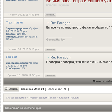
Во имя овса, сыра и свиного ух
КапитанПихулька
Чт июл 30, 2015 4:43 pm
Trax_master
Re: Paragon
Вы все не правы, просто фанат в общем то ^^
Зарегистрирован:
Ср фев
20, 2013 6:20 pm
Сообщения:
482
_________________
Откуда:
Драконий камень.
ПЛиО
GeneralHartley.
Чт июл 30, 2015 5:13 pm
Gra-Gar
Re: Paragon
Проверка проверка, живые/не очень живые ес
Зарегистрирован:
Чт май
24, 2012 3:48 pm
Сообщения:
45
Ср июн 10, 2026 12:58 pm
Показать сообщ
Страница
60
из
60
[ Сообщений: 595 ]
Список форумов
»
Русский форум Panzar
»
Кланы и Гильдии
Кто сейчас на конференции