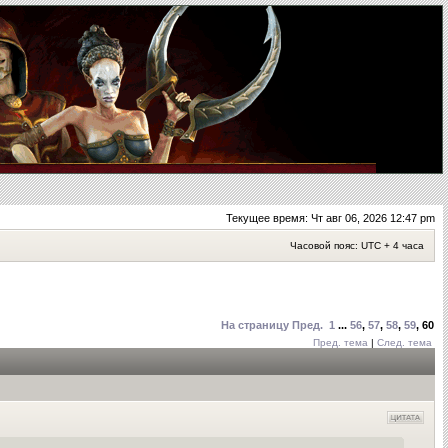
Текущее время: Чт авг 06, 2026 12:47 pm
Часовой пояс: UTC + 4 часа
На страницу
Пред.
1
...
56
,
57
,
58
,
59
,
60
Пред. тема
|
След. тема