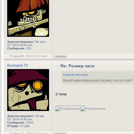
Зарегистрирован:
Пн июл
22, 2013 8:04 pm
Сообщения:
101
Пт фев 05, 2021 12:13 am
Валерон 73
Re: Размер пати
popyrai писал(а):
Какой максимальный размер пати в пвп?
3 тела
_________________
Зарегистрирован:
Сб авг
23, 2014 8:06 pm
Сообщения:
2256
Откуда:
оттуда
Сб фев 13, 2021 12:14 pm