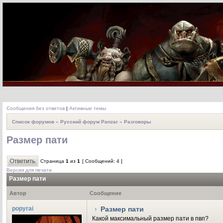
Сообщения без ответов
|
Активные темы
Список форумов
»
Русский форум Panzar
»
Разговоры
Размер пати
Страница
1
из
1
[ Сообщений: 4 ]
Версия для печати
Размер пати
Автор
Сообщение
popyrai
Размер пати
Какой максимальный размер пати в пвп?