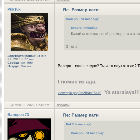
PukTuk
Re: Размер пати
Валерон 73 писал(а):
popyrai писал(а):
Какой максимальный размер пати в п
3 тела
Зарегистрирован:
Вт янв
21, 2014 8:27 am
Сообщения:
990
Валера... еще не сдох? Ты чего опух что ли? 
Откуда:
Москва
_________________
Гномик из ада.
Ya staralsya!!!
viewtopic.php?f=28&t=15449
-
Ср фев 02, 2022 11:38 pm
Валерон 73
Re: Размер пати
PukTuk писал(а):
Валерон 73 писал(а):