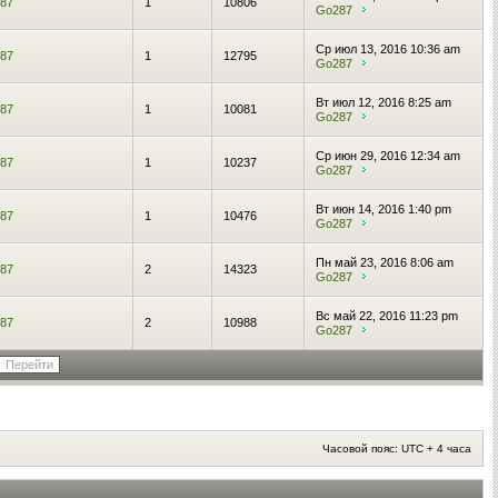
87
1
10806
Go287
Ср июл 13, 2016 10:36 am
87
1
12795
Go287
Вт июл 12, 2016 8:25 am
87
1
10081
Go287
Ср июн 29, 2016 12:34 am
87
1
10237
Go287
Вт июн 14, 2016 1:40 pm
87
1
10476
Go287
Пн май 23, 2016 8:06 am
87
2
14323
Go287
Вс май 22, 2016 11:23 pm
87
2
10988
Go287
Часовой пояс: UTC + 4 часа