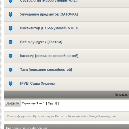
Сестра огня [Набор умений] v.41.4
Улучшение предметов [ЗАТОЧКА]
Инквизитор [Набор умений] v.41.4
Всё о сундуках [Кастом]
Канонир [описание способностей]
Танк [описание способностей]
[PVE] Сады Химеры
Показать 
Страница
1
из
1
[ Тем: 8 ]
Список форумов
»
Русский форум Panzar
»
База знаний
»
Гайды/Руководства
Кто сейчас на конференции