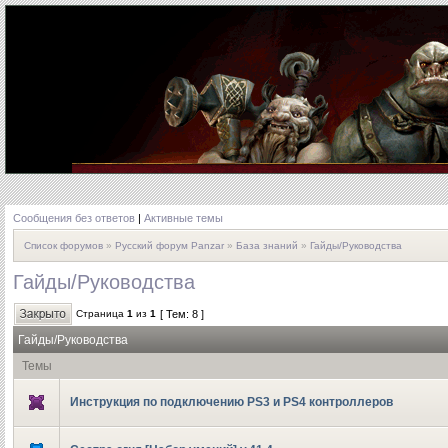
Сообщения без ответов
|
Активные темы
Список форумов
»
Русский форум Panzar
»
База знаний
»
Гайды/Руководства
Гайды/Руководства
Страница
1
из
1
[ Тем: 8 ]
Гайды/Руководства
Темы
Инструкция по подключению PS3 и PS4 контроллеров