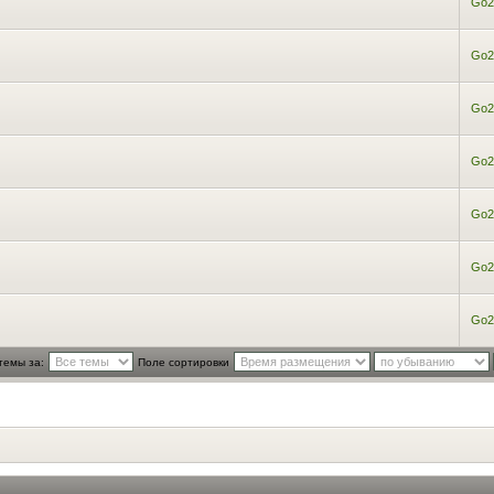
Go2
Go2
Go2
Go2
Go2
Go2
Go2
темы за:
Поле сортировки