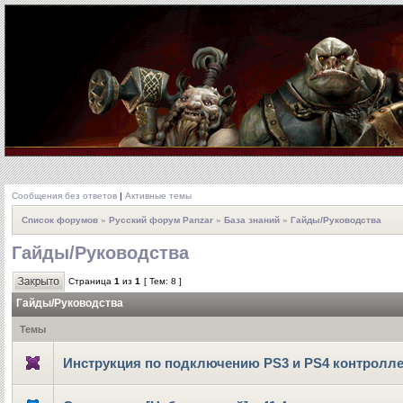
Сообщения без ответов
|
Активные темы
Список форумов
»
Русский форум Panzar
»
База знаний
»
Гайды/Руководства
Гайды/Руководства
Страница
1
из
1
[ Тем: 8 ]
Гайды/Руководства
Темы
Инструкция по подключению PS3 и PS4 контролл