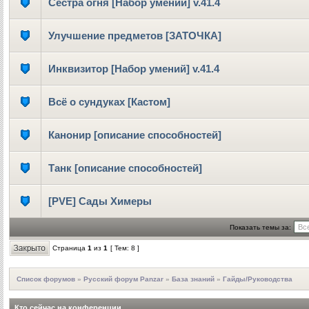
Сестра огня [Набор умений] v.41.4
Улучшение предметов [ЗАТОЧКА]
Инквизитор [Набор умений] v.41.4
Всё о сундуках [Кастом]
Канонир [описание способностей]
Танк [описание способностей]
[PVE] Сады Химеры
Показать темы за:
Страница
1
из
1
[ Тем: 8 ]
Список форумов
»
Русский форум Panzar
»
База знаний
»
Гайды/Руководства
Кто сейчас на конференции