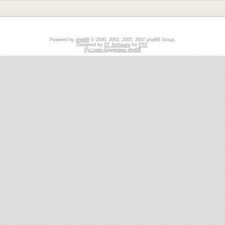
Powered by
phpBB
© 2000, 2002, 2005, 2007 phpBB Group.
Designed by
ST Software
for
PTF
.
Русская поддержка phpBB