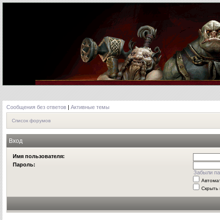
Сообщения без ответов
|
Активные темы
Список форумов
Вход
Имя пользователя:
Пароль:
Забыли па
Автома
Скрыть 