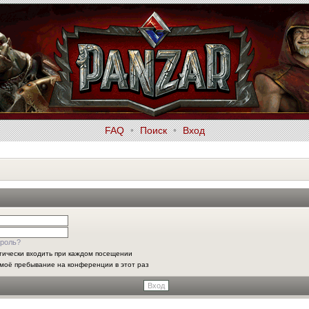
FAQ
•
Поиск
•
Вход
роль?
тически входить при каждом посещении
моё пребывание на конференции в этот раз