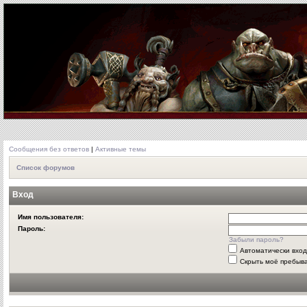
Сообщения без ответов
|
Активные темы
Список форумов
Вход
Имя пользователя:
Пароль:
Забыли пароль?
Автоматически вхо
Скрыть моё пребыва