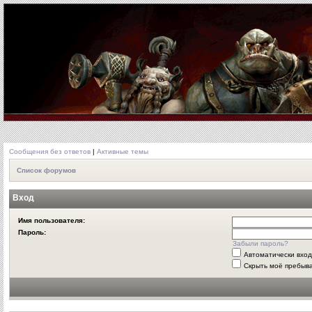
Сообщения без ответов
|
Активные темы
Список форумов
Вход
Имя пользователя:
Пароль:
Забыли пароль?
Автоматически вхо
Скрыть моё пребыва