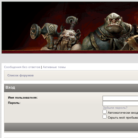
Сообщения без ответов
|
Активные темы
Список форумов
Вход
Имя пользователя:
Пароль:
Забыли пароль?
Автоматически вхо
Скрыть моё пребыва