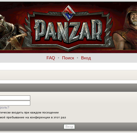
FAQ
•
Поиск
•
Вход
роль?
тически входить при каждом посещении
моё пребывание на конференции в этот раз