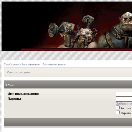
Сообщения без ответов
|
Активные темы
Список форумов
Вход
Имя пользователя:
Пароль:
Забыли па
Автома
Скрыть 