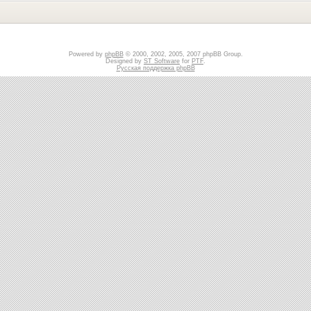
Powered by
phpBB
© 2000, 2002, 2005, 2007 phpBB Group.
Designed by
ST Software
for
PTF
.
Русская поддержка phpBB