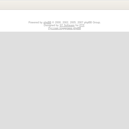
Powered by
phpBB
© 2000, 2002, 2005, 2007 phpBB Group.
Designed by
ST Software
for
PTF
.
Русская поддержка phpBB