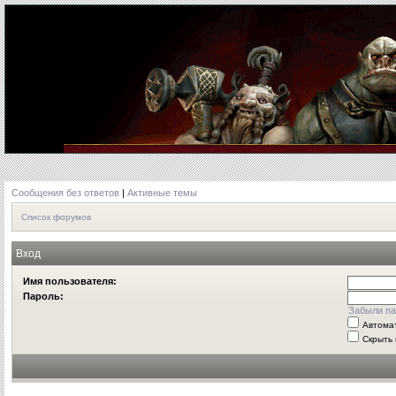
Сообщения без ответов
|
Активные темы
Список форумов
Вход
Имя пользователя:
Пароль:
Забыли па
Автома
Скрыть 