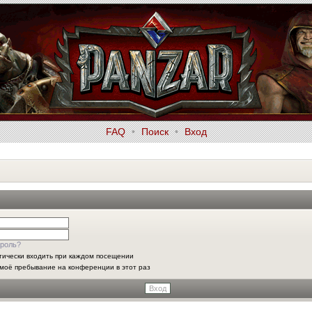
FAQ
•
Поиск
•
Вход
роль?
тически входить при каждом посещении
моё пребывание на конференции в этот раз