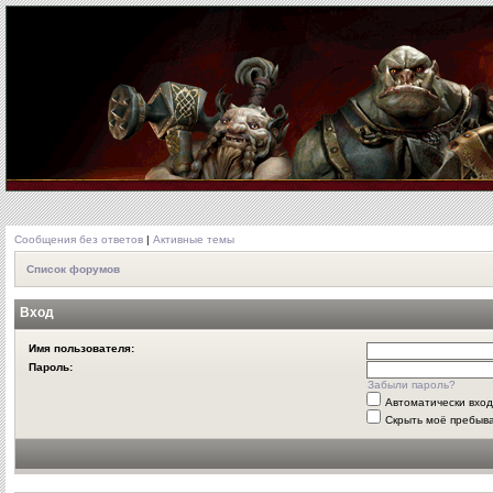
Сообщения без ответов
|
Активные темы
Список форумов
Вход
Имя пользователя:
Пароль:
Забыли пароль?
Автоматически вхо
Скрыть моё пребыва