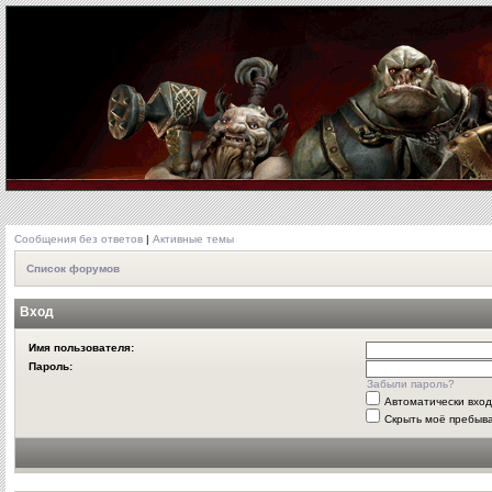
Сообщения без ответов
|
Активные темы
Список форумов
Вход
Имя пользователя:
Пароль:
Забыли пароль?
Автоматически вхо
Скрыть моё пребыва