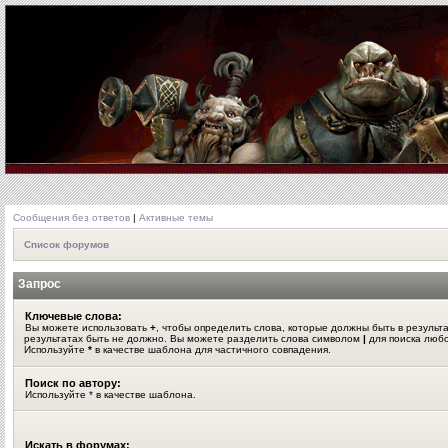
Сообщения без ответов
|
Активные темы
Список форумов
Запрос
Ключевые слова:
Вы можете использовать
+
, чтобы определить слова, которые должны быть в результ
результатах быть не должно. Вы можете разделить слова символом
|
для поиска любо
Используйте
*
в качестве шаблона для частичного совпадения.
Поиск по автору:
Используйте * в качестве шаблона.
Искать в форумах: