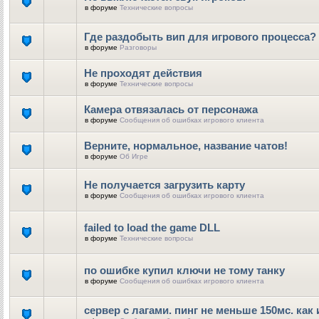
в форуме
Технические вопросы
Где раздобыть вип для игрового процесса?
в форуме
Разговоры
Не проходят действия
в форуме
Технические вопросы
Камера отвязалась от персонажа
в форуме
Сообщения об ошибках игрового клиента
Верните, нормальное, название чатов!
в форуме
Об Игре
Не получается загрузить карту
в форуме
Сообщения об ошибках игрового клиента
failed to load the game DLL
в форуме
Технические вопросы
по ошибке купил ключи не тому танку
в форуме
Сообщения об ошибках игрового клиента
сервер с лагами. пинг не меньше 150мс. как 