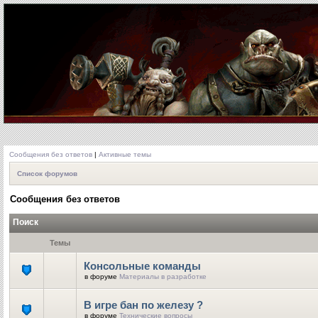
Сообщения без ответов
|
Активные темы
Список форумов
Сообщения без ответов
Поиск
Темы
Консольные команды
в форуме
Материалы в разработке
В игре бан по железу ?
в форуме
Технические вопросы