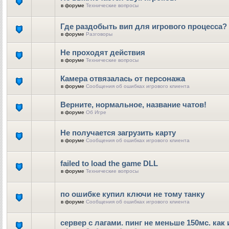
в форуме
Технические вопросы
Где раздобыть вип для игрового процесса?
в форуме
Разговоры
Не проходят действия
в форуме
Технические вопросы
Камера отвязалась от персонажа
в форуме
Сообщения об ошибках игрового клиента
Верните, нормальное, название чатов!
в форуме
Об Игре
Не получается загрузить карту
в форуме
Сообщения об ошибках игрового клиента
failed to load the game DLL
в форуме
Технические вопросы
по ошибке купил ключи не тому танку
в форуме
Сообщения об ошибках игрового клиента
сервер с лагами. пинг не меньше 150мс. как 