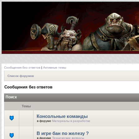
Сообщения без ответов
|
Активные темы
Список форумов
Сообщения без ответов
Поиск
Темы
Консольные команды
в форуме
Материалы в разработке
В игре бан по железу ?
в форуме
Технические вопросы