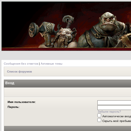
Сообщения без ответов
|
Активные темы
Список форумов
Вход
Имя пользователя:
Пароль:
Забыли пароль?
Автоматически вхо
Скрыть моё пребыва