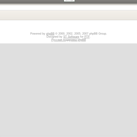
Powered by
phpBB
© 2000, 2002, 2005, 2007 phpBB Group.
Designed by
ST Software
for
PTF
.
Русская поддержка phpBB