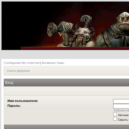
Сообщения без ответов
|
Активные темы
Список форумов
Вход
Имя пользователя:
Пароль:
Забыли па
Автома
Скрыть 