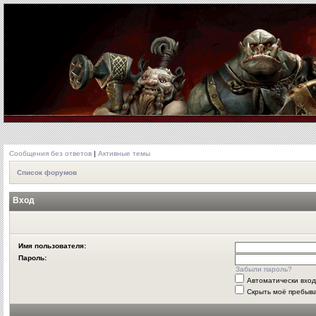
Сообщения без ответов
|
Активные темы
Список форумов
Вход
Имя пользователя:
Пароль:
Забыли пароль?
Автоматически вхо
Скрыть моё пребыва