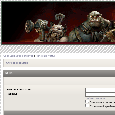
Сообщения без ответов
|
Активные темы
Список форумов
Вход
Имя пользователя:
Пароль:
Забыли пароль?
Автоматически вхо
Скрыть моё пребыва