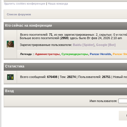
Удалить cookies конференции
|
Наша команда
Список форумов
Кто сейчас на конференции
Всего посетителей:
71
, из них зарегистрированных: 2, скрытых: 0 и гост
Больше всего посетителей (
2959
) здесь было Вт фев 24, 2026 2:10 am
Зарегистрированные пользователи:
Baidu [Spider]
,
Google [Bot]
Легенда ::
Администраторы
,
Супермодераторы
,
Panzar Heralds
,
Panzar St
Статистика
Всего сообщений:
676408
| Тем:
28274
| Пользователей:
26751
| Новый п
Вход
Имя пользователя: