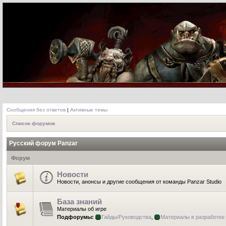
Сообщения без ответов
|
Активные темы
Список форумов
Русский форум Panzar
Форум
Новости
Новости, анонсы и другие сообщения от команды Panzar Studio
База знаний
Материалы об игре
Подфорумы:
Гайды/Руководства
,
Материалы в разработке