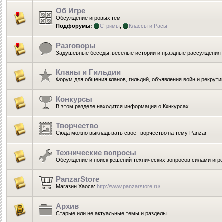
Об Игре
Обсуждение игровых тем
Подфорумы:
Стримы
,
Классы и Расы
Разговоры
Задушевные беседы, веселые истории и праздные рассуждения
Кланы и Гильдии
Форум для общения кланов, гильдий, объявления войн и рекрути
Конкурсы
В этом разделе находится информация о Конкурсах
Творчество
Сюда можно выкладывать свое творчество на тему Panzar
Технические вопросы
Обсуждение и поиск решений технических вопросов силами игр
PanzarStore
Магазин Хаоса:
http://www.panzarstore.ru/
Архив
Старые или не актуальные темы и разделы