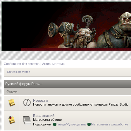
Сообщения без ответов
|
Активные темы
Список форумов
Русский форум Panzar
Форум
Новости
Новости, анонсы и другие сообщения от команды Panzar Studio
База знаний
Материалы об игре
Подфорумы:
Гайды/Руководства
,
Материалы в разработке