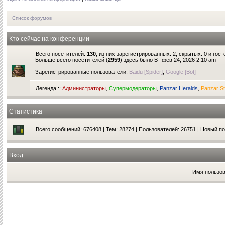
Список форумов
Кто сейчас на конференции
Всего посетителей:
130
, из них зарегистрированных: 2, скрытых: 0 и гос
Больше всего посетителей (
2959
) здесь было Вт фев 24, 2026 2:10 am
Зарегистрированные пользователи:
Baidu [Spider]
,
Google [Bot]
Легенда ::
Администраторы
,
Супермодераторы
,
Panzar Heralds
,
Panzar St
Статистика
Всего сообщений:
676408
| Тем:
28274
| Пользователей:
26751
| Новый п
Вход
Имя пользов