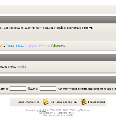
тей: 128 (основано на активности пользователей за последние 5 минут)
ore
,
Panzar Studio
,
Professional Whiner
,
Гайдоделы
ользователь:
nood32
ателя:
Пароль:
Автоматически входить при каждом посещен
Новые сообщения
Нет новых сообщений
Форум закрыт
Powered by
phpBB
© 2000, 2002, 2005, 2007 phpBB Group.
Designed by
ST Software
for
PTF
.
Русская поддержка phpBB