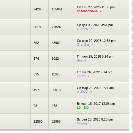
Сб сен 27, 2025 11:33 pm
2429
135041
nosoundnowin
Ср дек 03, 2025 3:51 pm
6019
278248
Greazly
Ср июн 10, 2026 12:58 pm
352
43962
Gra-Gar
Пт июн 29, 2018 6:24 pm
174
5022
Диера
Пт авг 26, 2022 9:14 pm
335
11325
lorens
Сб мар 26, 2022 1:27 am
4971
35018
A-JAZZ
Вт июл 18, 2017 12:08 pm
28
472
L0ri_M0ri
Вс сен 23, 2018 8:16 pm
12580
82968
Vakorg