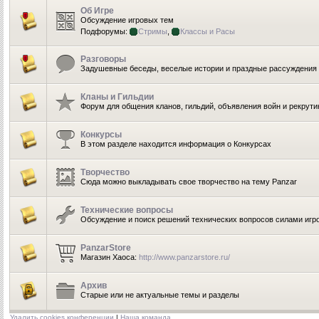
Об Игре
Обсуждение игровых тем
Подфорумы:
Стримы
,
Классы и Расы
Разговоры
Задушевные беседы, веселые истории и праздные рассуждения
Кланы и Гильдии
Форум для общения кланов, гильдий, объявления войн и рекрути
Конкурсы
В этом разделе находится информация о Конкурсах
Творчество
Сюда можно выкладывать свое творчество на тему Panzar
Технические вопросы
Обсуждение и поиск решений технических вопросов силами игр
PanzarStore
Магазин Хаоса:
http://www.panzarstore.ru/
Архив
Старые или не актуальные темы и разделы
Удалить cookies конференции
|
Наша команда