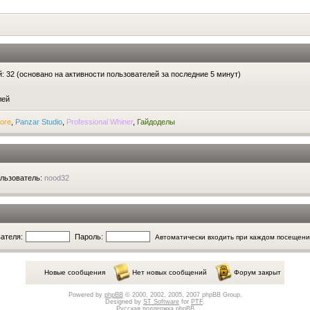
ей: 32 (основано на активности пользователей за последние 5 минут)
лей
ore
,
Panzar Studio
,
Professional Whiner
,
Гайдоделы
ользователь:
nood32
ателя:
Пароль:
Автоматически входить при каждом посещен
Новые сообщения
Нет новых сообщений
Форум закрыт
Powered by
phpBB
© 2000, 2002, 2005, 2007 phpBB Group.
Designed by
ST Software
for
PTF
.
Русская поддержка phpBB